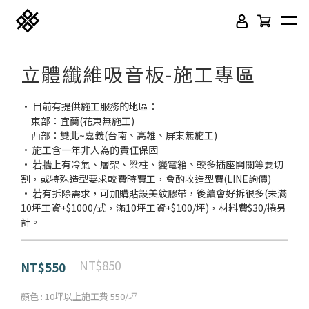
立體纖維吸音板-施工專區
• 目前有提供施工服務的地區：
     東部：宜蘭(花東無施工)
     西部：雙北~嘉義(台南、高雄、屏東無施工)
• 施工含一年非人為的責任保固
• 若牆上有冷氣、層架、梁柱、變電箱、較多插座開關等要切
割，或特殊造型要求較費時費工，會酌收造型費(LINE詢價)
• 若有拆除需求，可加購貼設美紋膠帶，後續會好拆很多(未滿
10坪工資+$1000/式，滿10坪工資+$100/坪)，材料費$30/捲另
免膠科技木紋地板
頂級SPC石塑卡扣地板
計。
立體纖維吸隔音板
吸音木格柵板
NT$850
NT$550
韓國水貼壁紙
虹牌聯名水性乳膠漆
顏色
: 10坪以上施工費 550/坪