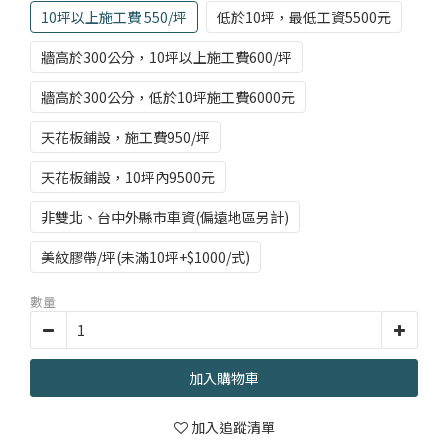
部落格首頁
木地板知識
紐西蘭羊毛地毯
科技地毯
10坪以上施工費 550/坪
低於10坪，最低工資5500元
居家改色貼膜
牆高於300公分，10坪以上施工費600/坪
SPC石塑地板知識
超耐磨木地板知識
PVC塑膠地板
方塊壓縮沙發
大白熊懶人沙發
牆高於300公分，低於10坪施工費6000元
高密度隔音毯
天花板鋪設，施工費950/坪
木地板清潔
隔音/吸音
天花板鋪設，10坪內9500元
嬰幼兒爬爬地墊
非雙北、台中外縣市車資(偏遠地區另計)
壁紙DIY
壁紙挑選
美紋膠帶/坪(未滿10坪+$1000/式)
油漆DIY
房間油漆
數量
浴室防止滑
寵物關節保護
加入購物車
加入追蹤清單