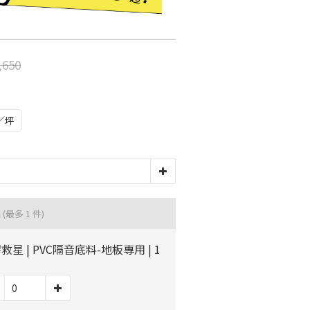
木地板知識
科技地毯
超耐磨木地板知識
,650
大白熊懶人沙發
隔音/吸音
／坪
壁紙挑選
房間油漆
品
(最多 1 件)
救星 | PVC隔音底料-地板專用 | 1
寵物關節保護