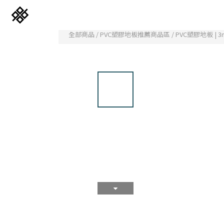
全部商品
/
PVC塑膠地板推薦商品區
/
PVC塑膠地板 | 
免膠科技木紋地板
立體纖維吸隔音板
韓國水貼壁紙