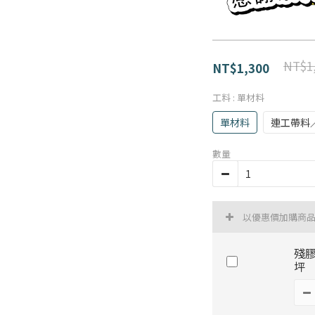
NT$1
NT$1,300
工料
: 單材料
單材料
連工帶料
數量
以優惠價加購商
殘膠
坪