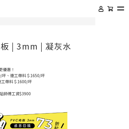
 | 3mm | 凝灰水
更優惠！
0/坪、連工帶料＄1650/坪
連工帶料＄1600/坪
貼師傅工資$3900
頂級SPC石塑卡扣地板
吸音木格柵板
虹牌聯名水性乳膠漆