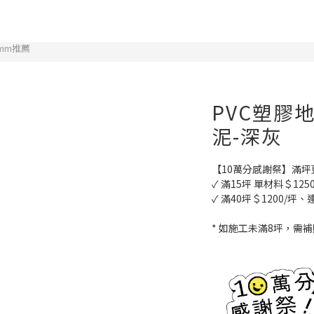
3mm推薦
PVC塑膠地板
泥-深灰
【10萬分感謝祭】滿坪
✓ 滿15坪 單材料＄125
✓ 滿40坪＄1200/坪、
* 如施工未滿8坪，需補