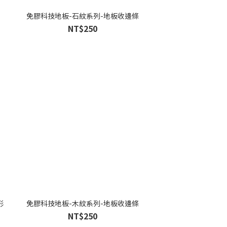
木地板知識
科技地毯
免膠科技地板-石紋系列-地板收邊條
NT$250
超耐磨木地板知識
大白熊懶人沙發
隔音/吸音
壁紙挑選
房間油漆
寵物關節保護
形
免膠科技地板-木紋系列-地板收邊條
NT$250