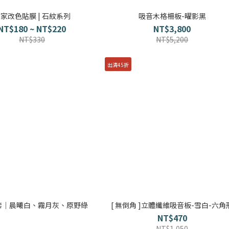
家改色貼膜 | 石紋系列
吸音木格柵板-曜影黑
NT$180 ~ NT$220
NT$3,800
NT$330
NT$5,200
出清45折
套｜晨曦白、霧月灰、原野綠
[ 無倒角 ]立體纖維吸音板-雪白-六角
NT$470
NT$1,050