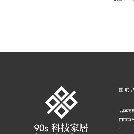
關於
品牌精
門市資
-