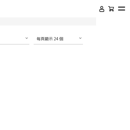
每頁顯示 24 個
頂級SPC石塑卡扣地板
吸音木格柵板
虹牌聯名水性乳膠漆