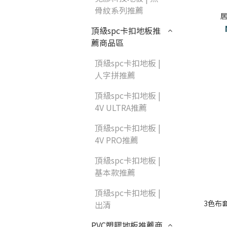
部落格首頁
骨紋系列推薦
紐西蘭羊毛地毯
居
頂級spc卡扣地板推
居家改色貼膜
SPC石塑地板知識
薦商品區
PVC塑膠地板
方塊壓縮沙發
頂級spc卡扣地板 |
人字拼推薦
木地板清潔
高密度隔音毯
頂級spc卡扣地板 |
4V ULTRA推薦
壁紙DIY
嬰幼兒爬爬地墊
頂級spc卡扣地板 |
4V PRO推薦
油漆DIY
頂級spc卡扣地板 |
基本款推薦
浴室防止滑
頂級spc卡扣地板 |
3色布
出清
PVC塑膠地板推薦商