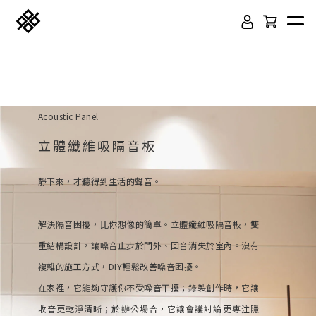
Acoustic Panel
立體纖維吸隔音板
靜下來，才聽得到生活的聲音。
免膠科技木紋地板
頂級SPC石塑卡扣地板
解決隔音困擾，比你想像的簡單。立體纖維吸隔音板，雙
重結構設計，讓噪音止步於門外、回音消失於室內。沒有
立體纖維吸隔音板
吸音木格柵板
複雜的施工方式，DIY輕鬆改善噪音困擾。
韓國水貼壁紙
虹牌聯名水性乳膠漆
在家裡，它能夠守護你不受噪音干擾；錄製創作時，它讓
收音更乾淨清晰；於辦公場合，它讓會議討論更專注隱