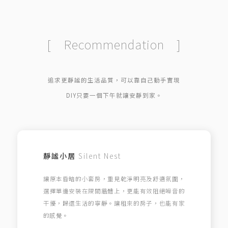
[ Recommendation ]
追求更靜謐的生活品質，可以靠自己動手實現
DIY只要一個下午就讓安靜到家。
靜謐小居
Silent Nest
讓原本昏暗的小套房，重見乾淨明亮及舒適氛圍，
選擇單邊安裝在隔間牆體上，更能有效阻絕噪音的
干擾，歸還生活的寧靜。讓租來的房子，也能有家
的感覺。