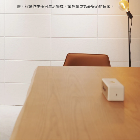
部落格首頁
木地板知識
紐西蘭羊毛地毯
科技地毯
密。無論你在任何生活場域，讓靜謐成為最安心的日常。
居家改色貼膜
SPC石塑地板知識
超耐磨木地板知識
PVC塑膠地板
方塊壓縮沙發
大白熊懶人沙發
高密度隔音毯
木地板清潔
隔音/吸音
嬰幼兒爬爬地墊
壁紙DIY
壁紙挑選
油漆DIY
房間油漆
浴室防止滑
寵物關節保護