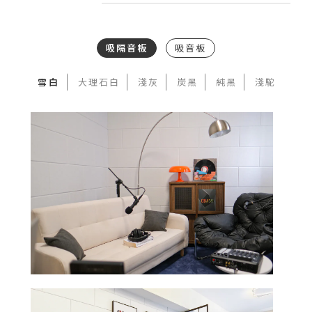
吸隔音板
吸音板
雪白
大理石白
淺灰
炭黑
純黑
淺駝