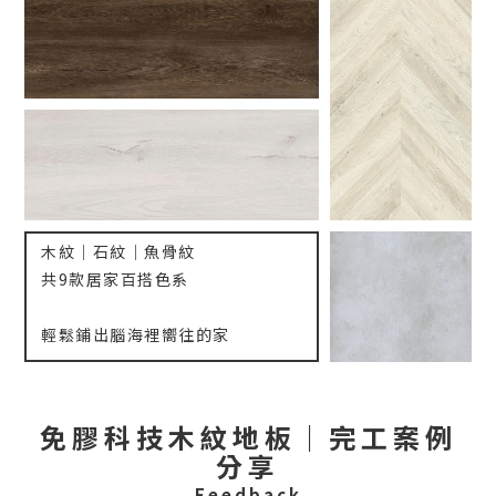
木紋｜石紋｜魚骨紋
共9款居家百搭色系
輕鬆鋪出腦海裡嚮往的家
免膠科技木紋地板｜完工案例
分享
Feedback