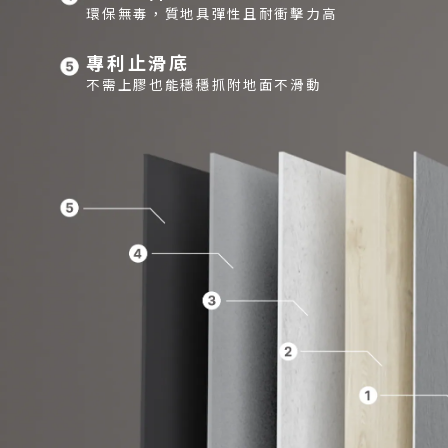
環保無毒，質地具彈性且耐衝擊力高
專利止滑底
不需上膠也能穩穩抓附地面不滑動