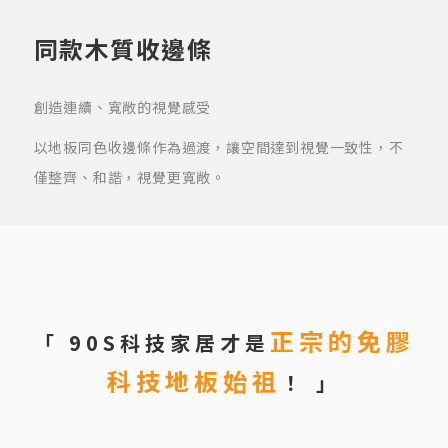
同款木質收邊條
創造連續、寬敞的視覺感受
以地板同色收邊條作為過渡，讓空間達到視覺一致性，不
僅整齊、和諧，視覺更寬敞。
正宗的免膠
「 90S科技家居才是
科技地板始祖
！ 」