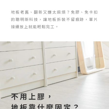
地板老舊、翻新又嫌太麻煩？免膠、免卡扣
的聰明新科技，讓地板拆裝不留痕跡，單片
接續放上就能輕鬆完工。
不用上膠，
地板靠什麼固定？