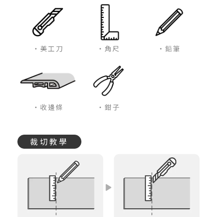
・美工刀
・角尺
・鉛筆
・收邊條
・鉗子
裁切教學