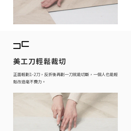
美工刀輕鬆裁切
正面輕劃1-2刀，反折後再劃一刀就能切斷，一個人也能
輕
鬆改造
毫不費力。