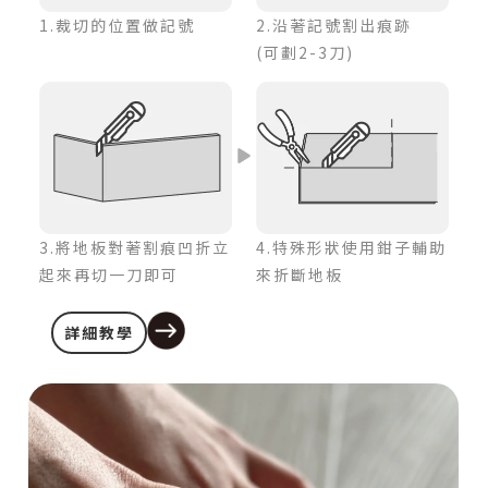
1.裁切的位置做記號
2.沿著記號割出痕跡
(可劃2-3刀)
3.將地板對著割痕凹折立
4.特殊形狀使用鉗子輔助
起來再切一刀即可
來折斷地板
詳細教學