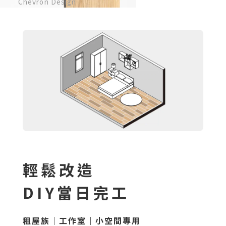
Chevron Design
部落格首頁
木地板知識
紐西蘭羊毛地毯
科技地毯
居家改色貼膜
SPC石塑地板知識
超耐磨木地板知識
PVC塑膠地板
方塊壓縮沙發
大白熊懶人沙發
高密度隔音毯
木地板清潔
隔音/吸音
嬰幼兒爬爬地墊
壁紙DIY
壁紙挑選
油漆DIY
房間油漆
輕鬆改造
DIY當日完工
浴室防止滑
寵物關節保護
租屋族｜工作室｜小空間專用