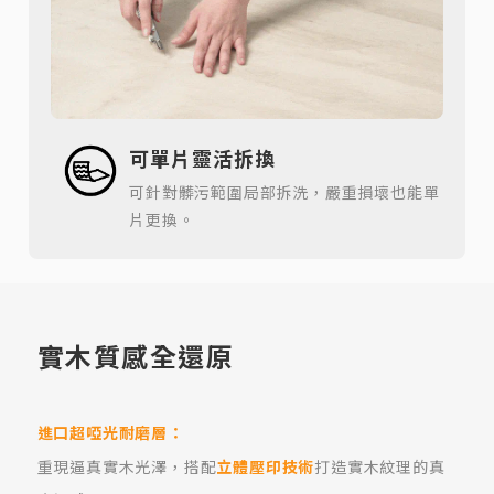
可單片靈活拆換
可針對髒污範圍局部拆洗，嚴重損壞也能單
片更換。
實木質感全還原
進口超啞光耐磨層：
重現逼真實木光澤，搭配
立體壓印技術
打造實木紋理的真