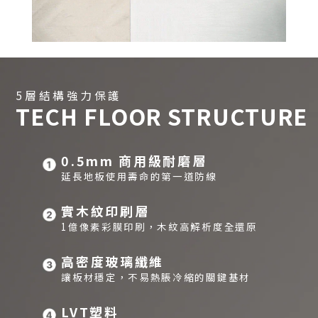
5層結構強力保護
TECH FLOOR STRUCTURE
0.5mm 商用級耐磨層
延長地板使用壽命的第一道防線
實木紋印刷層
1億像素彩膜印刷，木紋高解析度全還原
高密度玻璃纖維
讓板材穩定，不易熱脹冷縮的關鍵基材
LVT塑料