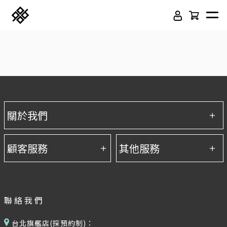
免膠科技木紋地板
頂級SPC石塑卡扣地板
立體纖維吸隔音板
吸音木格柵板
聯絡我們
韓國水貼壁紙
虹牌聯名水性乳膠漆
台北旗艦店(採預約制)：