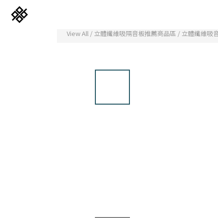
View All
/
立體纖維吸隔音板推薦商品區
/
立體纖維吸音
免膠科技木紋地板
立體纖維吸隔音板
韓國水貼壁紙