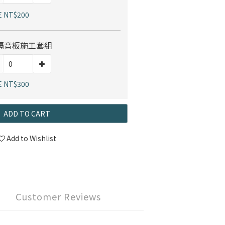
E NT$200
隔音板施工套組
E NT$300
ADD TO CART
Add to Wishlist
Customer Reviews