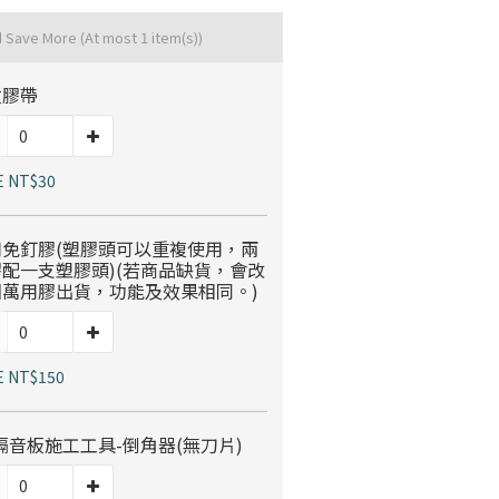
木地板知識
科技地毯
d Save More
(At most 1 item(s))
超耐磨木地板知識
紋膠帶
大白熊懶人沙發
隔音/吸音
E NT$30
用免釘膠(塑膠頭可以重複使用，兩
壁紙挑選
配一支塑膠頭)(若商品缺貨，會改
國萬用膠出貨，功能及效果相同。)
房間油漆
E NT$150
寵物關節保護
隔音板施工工具-倒角器(無刀片)