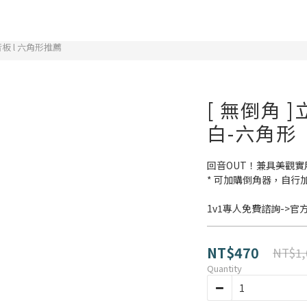
板 l 六角形推薦
[ 無倒角 
白-六角形
回音OUT！兼具美觀實
* 可加購倒角器，自行
1v1專人免費諮詢->官方L
NT$470
NT$1,
Quantity