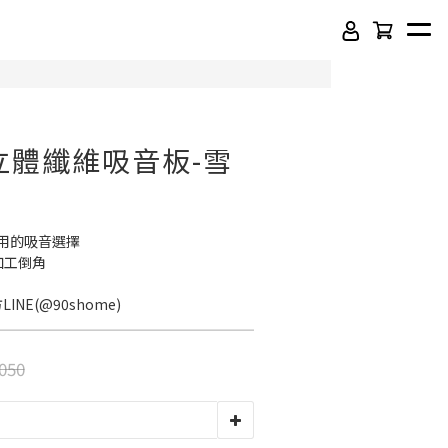
]立體纖維吸音板-雪
用的吸音選擇
加工倒角
INE(@90shome)
頂級SPC石塑卡扣地板
050
吸音木格柵板
虹牌聯名水性乳膠漆