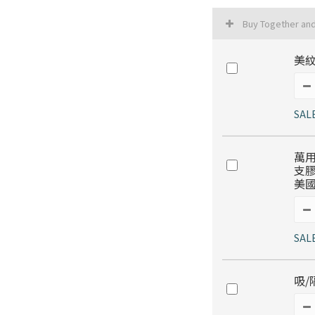
Buy Together an
美
SAL
萬
支膠
美
SAL
吸/