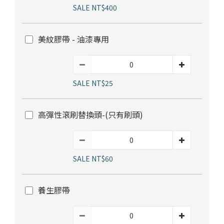
部落格首頁
木地板知識
紐西蘭羊毛地毯
科技地毯
SALE NT$400
居家改色貼膜
美紋膠帶 - 油漆專用
SPC石塑地板知識
超耐磨木地板知識
PVC塑膠地板
方塊壓縮沙發
大白熊懶人沙發
高密度隔音毯
木地板清潔
隔音/吸音
SALE NT$25
嬰幼兒爬爬地墊
壁紙DIY
壁紙挑選
高彈性滾刷替換頭-(只有刷頭)
油漆DIY
房間油漆
SALE NT$60
浴室防止滑
寵物關節保護
養生膠帶