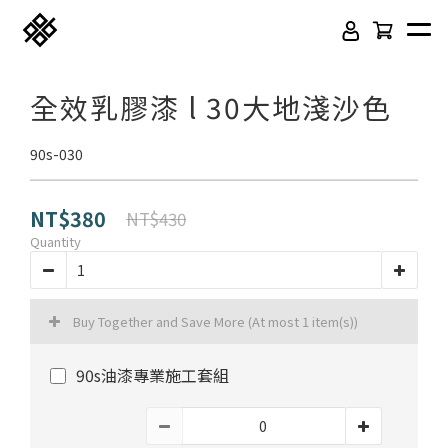
全效乳膠漆 l 30大地淺沙色
90s-030
NT$380
NT$430
Quantity
免膠科技木紋地板
頂級SPC石塑卡扣地板
Buy Together and Save More
(At most 1 item(s))
立體纖維吸隔音板
吸音木格柵板
90s油漆專業施工套組
韓國水貼壁紙
虹牌聯名水性乳膠漆