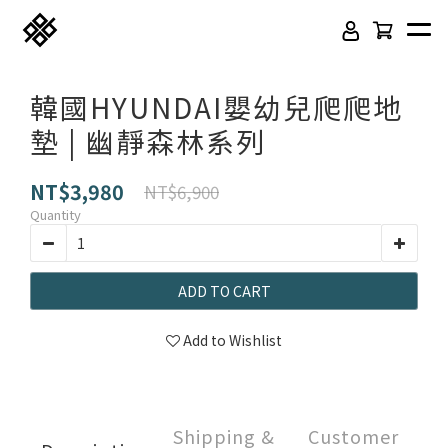
韓國HYUNDAI嬰幼兒爬爬地
墊 | 幽靜森林系列
NT$3,980
NT$6,900
Quantity
ADD TO CART
免膠科技木紋地板
頂級SPC石塑卡扣地板
Add to Wishlist
立體纖維吸隔音板
吸音木格柵板
韓國水貼壁紙
虹牌聯名水性乳膠漆
Shipping &
Customer