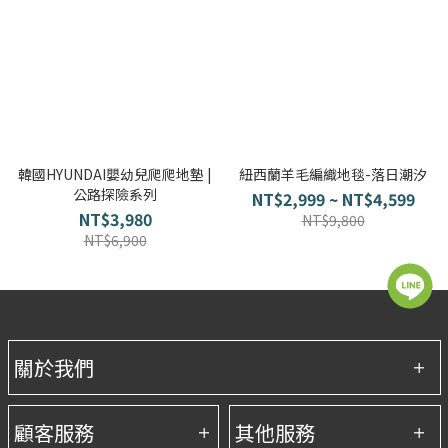
韓國HYUNDAI嬰幼兒爬爬地墊 |
紐西蘭羊毛編織地毯-落日潮汐
公路探險系列
NT$2,999 ~ NT$4,599
NT$3,980
NT$9,800
NT$6,900