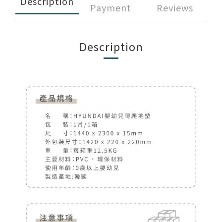
Description
部落格首頁
木地板知識
紐西蘭羊毛地毯
科技地毯
Payment
Reviews
居家改色貼膜
SPC石塑地板知識
超耐磨木地板知識
PVC塑膠地板
Description
方塊壓縮沙發
大白熊懶人沙發
高密度隔音毯
木地板清潔
隔音/吸音
嬰幼兒爬爬地墊
壁紙DIY
壁紙挑選
油漆DIY
房間油漆
浴室防止滑
寵物關節保護