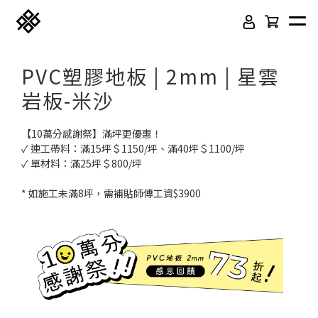
PVC塑膠地板 | 2mm | 星雲
岩板-米沙
【10萬分感謝祭】滿坪更優惠！
✓ 連工帶料：滿15坪＄1150/坪、滿40坪＄1100/坪
✓ 單材料：滿25坪＄800/坪
* 如施工未滿8坪，需補貼師傅工資$3900
免膠科技木紋地板
頂級SPC石塑卡扣地板
立體纖維吸隔音板
吸音木格柵板
韓國水貼壁紙
虹牌聯名水性乳膠漆