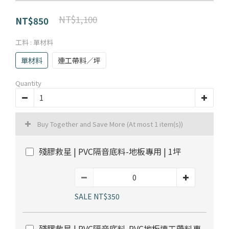
部落格首頁
木地板知識
紐西蘭羊毛地毯
科技地毯
NT$1,100
NT$850
居家改色貼膜
SPC石塑地板知識
超耐磨木地板知識
PVC塑膠地板
工料
: 單材料
方塊壓縮沙發
大白熊懶人沙發
單材料
連工帶料／坪
高密度隔音毯
木地板清潔
隔音/吸音
Quantity
嬰幼兒爬爬地墊
壁紙DIY
壁紙挑選
Buy Together and Save More
(At most 1 item(s))
殘膠救星 | PVC隔音底料-地板專用 | 1坪
油漆DIY
房間油漆
浴室防止滑
寵物關節保護
SALE NT$350
殘膠救星 | PVC隔音底料-PVC地板連工帶料專