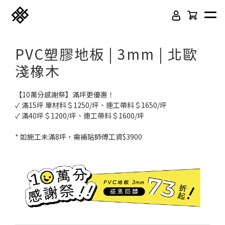
PVC塑膠地板 | 3mm | 北歐
淺橡木
【10萬分感謝祭】滿坪更優惠！
✓ 滿15坪 單材料＄1250/坪、連工帶料＄1650/坪
✓ 滿40坪＄1200/坪、連工帶料＄1600/坪
* 如施工未滿8坪，需補貼師傅工資$3900
免膠科技木紋地板
頂級SPC石塑卡扣地板
立體纖維吸隔音板
吸音木格柵板
韓國水貼壁紙
虹牌聯名水性乳膠漆