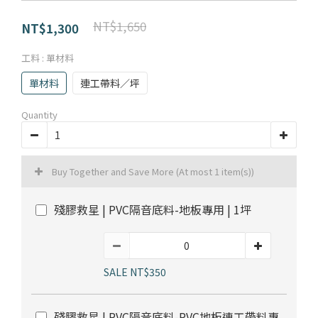
部落格首頁
木地板知識
紐西蘭羊毛地毯
科技地毯
NT$1,650
NT$1,300
居家改色貼膜
SPC石塑地板知識
超耐磨木地板知識
PVC塑膠地板
工料
: 單材料
方塊壓縮沙發
大白熊懶人沙發
單材料
連工帶料／坪
高密度隔音毯
木地板清潔
隔音/吸音
Quantity
嬰幼兒爬爬地墊
壁紙DIY
壁紙挑選
Buy Together and Save More
(At most 1 item(s))
殘膠救星 | PVC隔音底料-地板專用 | 1坪
油漆DIY
房間油漆
浴室防止滑
寵物關節保護
SALE NT$350
殘膠救星 | PVC隔音底料-PVC地板連工帶料專