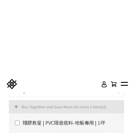
部落格首頁
木地板知識
紐西蘭羊毛地毯
科技地毯
NT$1,650
NT$1,300
居家改色貼膜
SPC石塑地板知識
超耐磨木地板知識
PVC塑膠地板
工料
: 單材料
方塊壓縮沙發
大白熊懶人沙發
單材料
連工帶料／坪
高密度隔音毯
木地板清潔
隔音/吸音
Quantity
嬰幼兒爬爬地墊
壁紙DIY
壁紙挑選
Buy Together and Save More
(At most 1 item(s))
殘膠救星 | PVC隔音底料-地板專用 | 1坪
油漆DIY
房間油漆
浴室防止滑
寵物關節保護
SALE NT$350
殘膠救星 | PVC隔音底料-PVC地板連工帶料專