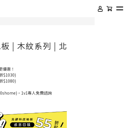
 | 木紋系列 | 北
更優惠！
折$1030)
折$1080)
90shome)，1v1專人免費諮詢
頂級SPC石塑卡扣地板
吸音木格柵板
虹牌聯名水性乳膠漆