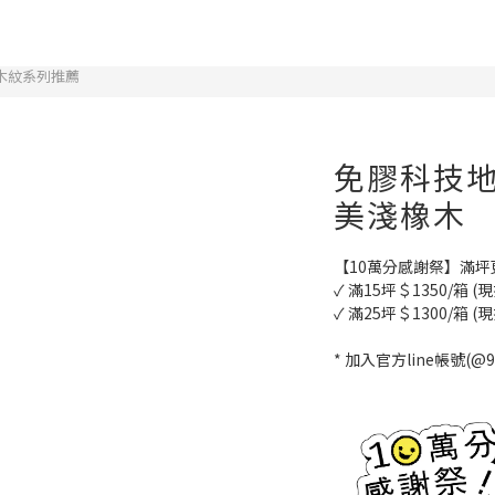
 木紋系列推薦
免膠科技地板
美淺橡木
【10萬分感謝祭】滿坪
✓ 滿15坪＄1350/箱 (現
✓ 滿25坪＄1300/箱 (現
* 加入官方line帳號(@