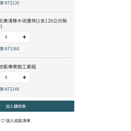
 NT$120
北美淺橡木收邊條(1支120公分無
)
 NT$360
s地板專業施工套組
 NT$149
加入購物車
加入追蹤清單