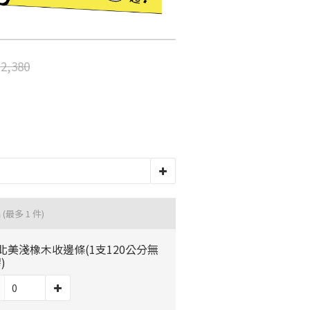
木地板知識
科技地毯
超耐磨木地板知識
2,380
大白熊懶人沙發
隔音/吸音
壁紙挑選
房間油漆
品
(最多 1 件)
北美淺橡木收邊條(1支120公分無
寵物關節保護
)