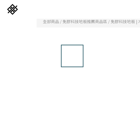
全部商品
/
免膠科技地板推薦商品區
/
免膠科技地板 |
免膠科技木紋地板
立體纖維吸隔音板
韓國水貼壁紙