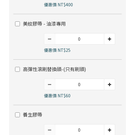
部落格首頁
木地板知識
紐西蘭羊毛地毯
科技地毯
優惠價 NT$400
居家改色貼膜
美紋膠帶 - 油漆專用
SPC石塑地板知識
超耐磨木地板知識
PVC塑膠地板
方塊壓縮沙發
大白熊懶人沙發
高密度隔音毯
木地板清潔
隔音/吸音
優惠價 NT$25
嬰幼兒爬爬地墊
壁紙DIY
壁紙挑選
高彈性滾刷替換頭-(只有刷頭)
油漆DIY
房間油漆
優惠價 NT$60
浴室防止滑
寵物關節保護
養生膠帶