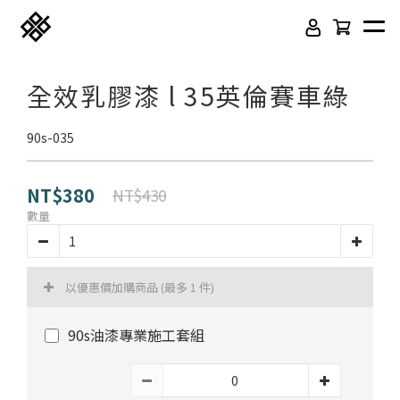
全效乳膠漆 l 35英倫賽車綠
90s-035
NT$380
NT$430
數量
免膠科技木紋地板
頂級SPC石塑卡扣地板
以優惠價加購商品
(最多 1 件)
立體纖維吸隔音板
吸音木格柵板
90s油漆專業施工套組
韓國水貼壁紙
虹牌聯名水性乳膠漆