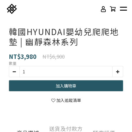
韓國HYUNDAI嬰幼兒爬爬地
墊 | 幽靜森林系列
NT$3,980
NT$6,900
數量
加入購物車
免膠科技木紋地板
頂級SPC石塑卡扣地板
加入追蹤清單
立體纖維吸隔音板
吸音木格柵板
韓國水貼壁紙
虹牌聯名水性乳膠漆
送貨及付款方