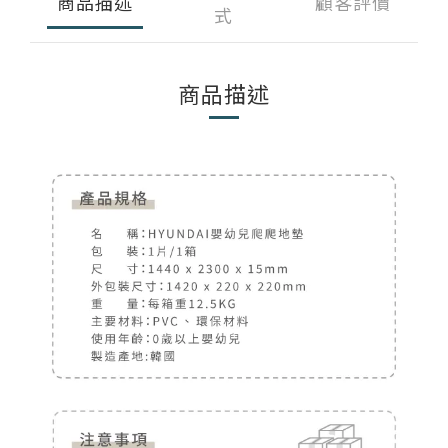
商品描述
顧客評價
部落格首頁
木地板知識
紐西蘭羊毛地毯
科技地毯
式
居家改色貼膜
SPC石塑地板知識
超耐磨木地板知識
PVC塑膠地板
商品描述
方塊壓縮沙發
大白熊懶人沙發
高密度隔音毯
木地板清潔
隔音/吸音
嬰幼兒爬爬地墊
壁紙DIY
壁紙挑選
油漆DIY
房間油漆
浴室防止滑
寵物關節保護