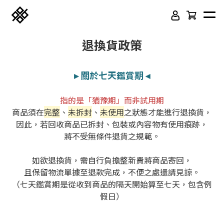
退換貨政策
▸
關於七天鑑賞期
◂
指的是「猶豫期」而非試用期
商品須在
完整
、
未拆封
、
未使用
之狀態才能進行退換貨，
因此，若回收商品已拆封、包裝或內容物有使用痕跡，
將不受無條件退貨之規範。
如欲退換貨，需自行負擔整新費將商品寄回，
免膠科技木紋地板
頂級SPC石塑卡扣地板
且保留物流單據至退款完成，不便之處還請見諒。
立體纖維吸隔音板
吸音木格柵板
（七天鑑賞期是從收到商品的隔天開始算至七天，包含例
假日）
韓國水貼壁紙
虹牌聯名水性乳膠漆
＿＿＿＿＿＿＿＿＿＿＿＿＿＿＿＿＿＿＿＿＿＿＿＿＿