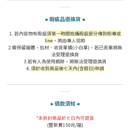
部落格首頁
木地板知識
紐西蘭羊毛地毯
科技地毯
＿＿
居家改色貼膜
▸
瑕疵品退換貨
◂
SPC石塑地板知識
超耐磨木地板知識
PVC塑膠地板
方塊壓縮沙發
大白熊懶人沙發
1. 若內容物有瑕疵
須第一時間拍攝瑕疵部分傳到粉專或
高密度隔音毯
line
，
將由專人協助
木地板清潔
隔音/吸音
2.需保留箱體、包材、收貨單據(小白單)，若已丟棄
將無
法受理退換貨
3.若有人為使用痕跡，將無法受理退換貨
嬰幼兒爬爬地墊
壁紙DIY
壁紙挑選
4.
須於收到商品後七天內(含假日)申請
＿＿＿＿＿＿＿＿＿＿＿＿＿＿＿＿＿＿＿＿＿＿＿＿＿
油漆DIY
房間油漆
＿＿
▸
退款須知
◂
浴室防止滑
寵物關節保護
*未拆封商品於七日內可退貨
(整新費150元/箱)