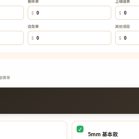
搬移費
上樓運費
$
$
造型費
其他項目
$
$
報價單
5mm 基本款