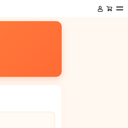
頂級SPC石塑卡扣地板
吸音木格柵板
虹牌聯名水性乳膠漆