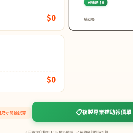
已補助 $0
$0
補助後
$0
📋
複製專業補助報價單
空間尺寸開始試算
✓ 已為您自動加 10% 備料損耗 ✓ 補助金額即時計算