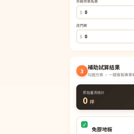
外縣市車馬費
$
改門費
$
補助試算結果
3
勾選方案 · 一鍵複製專業
原始量測總計
0
坪
免膠地板