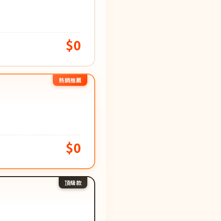
$0
熱銷推薦
$0
頂級款