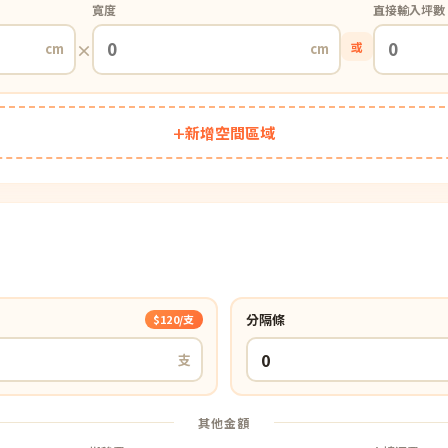
寬度
直接輸入坪數
×
或
cm
cm
+
新增空間區域
分隔條
$120/支
支
其他金額