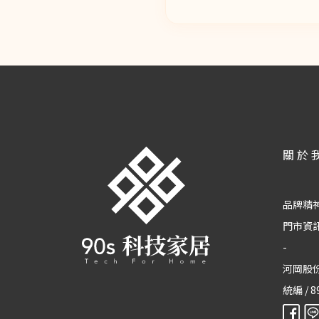
關於
品牌精
門市資
-
河岡股
統編 / 8