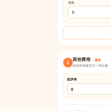
部落格首頁
長度
紐西蘭羊毛地毯
居家改色貼膜
SPC石塑地板知識
PVC塑膠地板
方塊壓縮沙發
木地板清潔
高密度隔音毯
壁紙DIY
其他費用
選填
嬰幼兒爬爬地墊
2
如有特殊需求可一併計算
油漆DIY
起步條
浴室防止滑