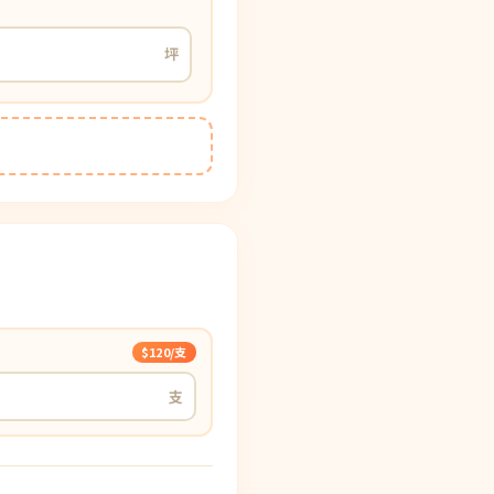
木地板知識
科技地毯
坪
超耐磨木地板知識
大白熊懶人沙發
隔音/吸音
壁紙挑選
房間油漆
$120/支
支
寵物關節保護