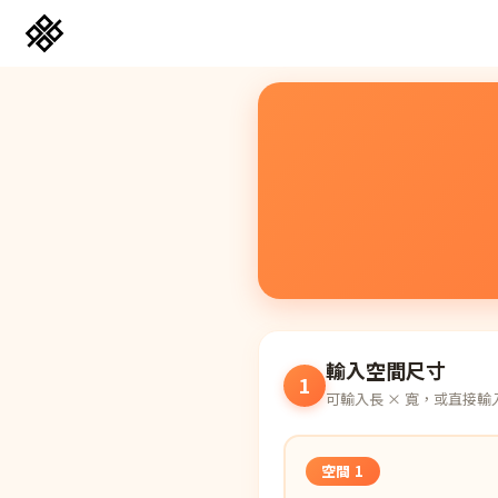
輸入空間尺寸
免膠科技木紋地板
1
可輸入長 × 寬，或直接輸
立體纖維吸隔音板
韓國水貼壁紙
空間 1