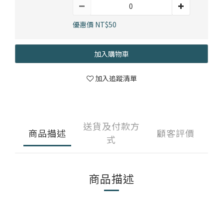
部落格首頁
木地板知識
紐西蘭羊毛地毯
科技地毯
優惠價 NT$50
居家改色貼膜
SPC石塑地板知識
超耐磨木地板知識
PVC塑膠地板
方塊壓縮沙發
大白熊懶人沙發
加入購物車
高密度隔音毯
木地板清潔
隔音/吸音
加入追蹤清單
嬰幼兒爬爬地墊
壁紙DIY
壁紙挑選
送貨及付款方
商品描述
顧客評價
式
油漆DIY
房間油漆
商品描述
浴室防止滑
寵物關節保護