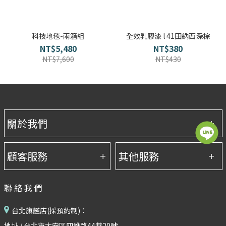
科技地毯-兩箱組
全效乳膠漆 l 41田納西深棕
NT$5,480
NT$380
NT$7,600
NT$430
聯絡我們
台北旗艦店(採預約制)：
地址 / 台北市大安區四維路44巷20號