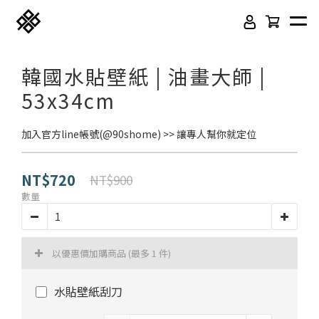
韓國水貼壁紙 | 油畫大師 |
53x34cm
加入官方line帳號(@90shome) >> 讓專人幫你就定位
NT$720
NT$900
數量
免膠科技木紋地板
頂級SPC石塑卡扣地板
以優惠價加購商品
(最多 1 件)
立體纖維吸隔音板
吸音木格柵板
水貼壁紙刮刀
韓國水貼壁紙
虹牌聯名水性乳膠漆