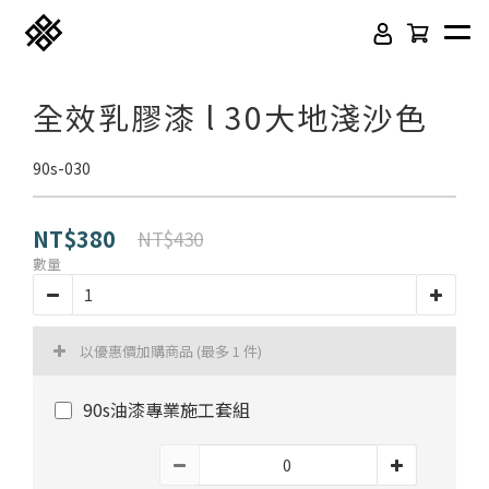
全效乳膠漆 l 30大地淺沙色
90s-030
NT$380
NT$430
數量
免膠科技木紋地板
頂級SPC石塑卡扣地板
以優惠價加購商品
(最多 1 件)
立體纖維吸隔音板
吸音木格柵板
90s油漆專業施工套組
韓國水貼壁紙
虹牌聯名水性乳膠漆