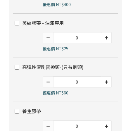
部落格首頁
木地板知識
紐西蘭羊毛地毯
科技地毯
優惠價 NT$400
居家改色貼膜
美紋膠帶 - 油漆專用
SPC石塑地板知識
超耐磨木地板知識
PVC塑膠地板
方塊壓縮沙發
大白熊懶人沙發
高密度隔音毯
木地板清潔
隔音/吸音
優惠價 NT$25
嬰幼兒爬爬地墊
壁紙DIY
壁紙挑選
高彈性滾刷替換頭-(只有刷頭)
油漆DIY
房間油漆
優惠價 NT$60
浴室防止滑
寵物關節保護
養生膠帶