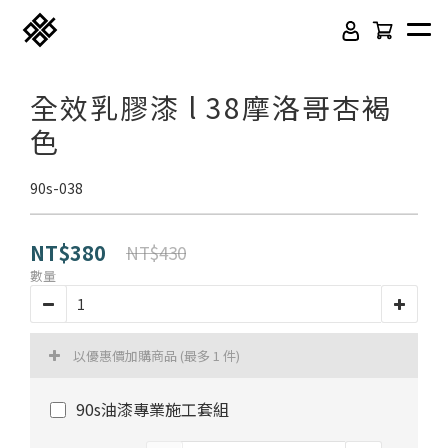
全效乳膠漆 l 38摩洛哥杏褐
色
90s-038
NT$380
NT$430
數量
免膠科技木紋地板
頂級SPC石塑卡扣地板
以優惠價加購商品
(最多 1 件)
立體纖維吸隔音板
吸音木格柵板
90s油漆專業施工套組
韓國水貼壁紙
虹牌聯名水性乳膠漆