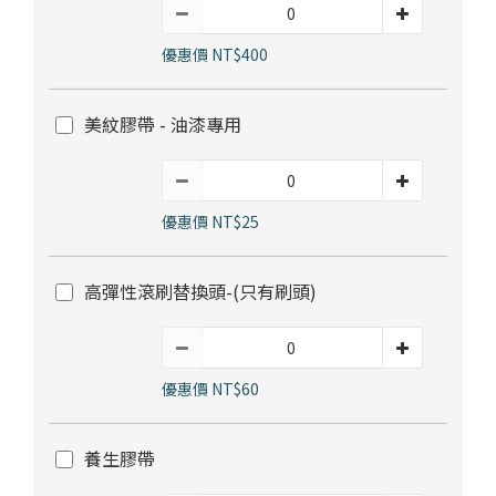
部落格首頁
木地板知識
紐西蘭羊毛地毯
科技地毯
優惠價 NT$400
居家改色貼膜
SPC石塑地板知識
超耐磨木地板知識
PVC塑膠地板
方塊壓縮沙發
大白熊懶人沙發
美紋膠帶 - 油漆專用
高密度隔音毯
木地板清潔
隔音/吸音
優惠價 NT$25
嬰幼兒爬爬地墊
壁紙DIY
壁紙挑選
高彈性滾刷替換頭-(只有刷頭)
油漆DIY
房間油漆
優惠價 NT$60
浴室防止滑
寵物關節保護
養生膠帶