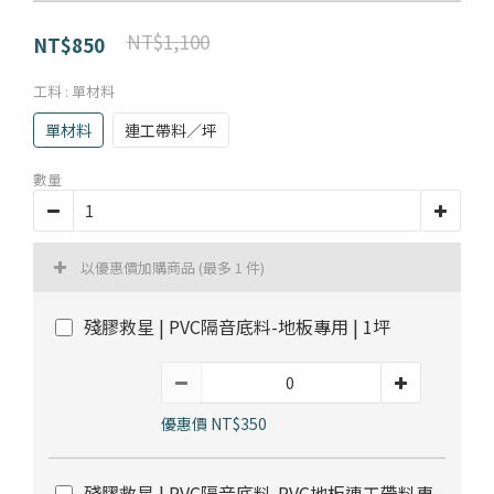
部落格首頁
木地板知識
紐西蘭羊毛地毯
科技地毯
NT$1,100
NT$850
居家改色貼膜
SPC石塑地板知識
超耐磨木地板知識
PVC塑膠地板
工料
: 單材料
方塊壓縮沙發
大白熊懶人沙發
單材料
連工帶料／坪
高密度隔音毯
木地板清潔
隔音/吸音
數量
嬰幼兒爬爬地墊
壁紙DIY
壁紙挑選
以優惠價加購商品
(最多 1 件)
殘膠救星 | PVC隔音底料-地板專用 | 1坪
油漆DIY
房間油漆
浴室防止滑
寵物關節保護
優惠價 NT$350
殘膠救星 | PVC隔音底料-PVC地板連工帶料專