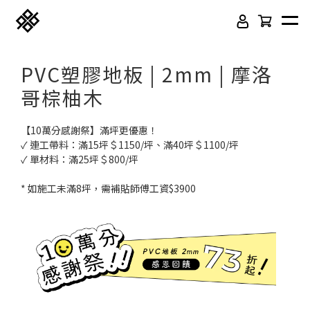
PVC塑膠地板 | 2mm | 摩洛
哥棕柚木
【10萬分感謝祭】滿坪更優惠！
✓ 連工帶料：滿15坪＄1150/坪、滿40坪＄1100/坪
✓ 單材料：滿25坪＄800/坪
* 如施工未滿8坪，需補貼師傅工資$3900
免膠科技木紋地板
頂級SPC石塑卡扣地板
立體纖維吸隔音板
吸音木格柵板
韓國水貼壁紙
虹牌聯名水性乳膠漆