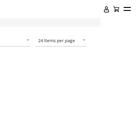
24 Items per page
頂級SPC石塑卡扣地板
吸音木格柵板
虹牌聯名水性乳膠漆