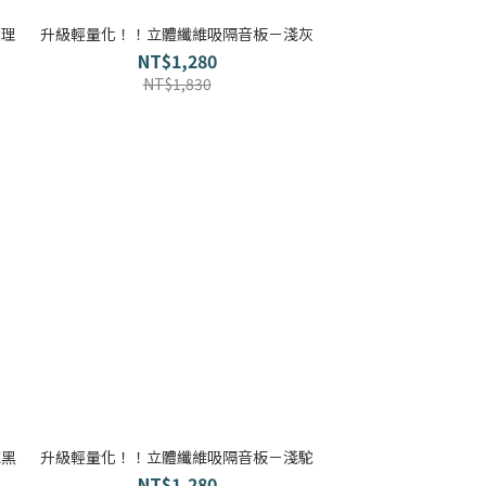
木地板知識
科技地毯
大理
升級輕量化！！立體纖維吸隔音板－淺灰
NT$1,280
NT$1,830
超耐磨木地板知識
大白熊懶人沙發
隔音/吸音
壁紙挑選
房間油漆
寵物關節保護
純黑
升級輕量化！！立體纖維吸隔音板－淺駝
NT$1,280