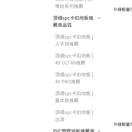
部落格首頁
骨紋系列推薦
紐西蘭羊毛地毯
升級輕量
頂級spc卡扣地板推
居家改色貼膜
SPC石塑地板知識
薦商品區
PVC塑膠地板
方塊壓縮沙發
頂級spc卡扣地板 |
人字拼推薦
木地板清潔
高密度隔音毯
頂級spc卡扣地板 |
4V ULTRA推薦
壁紙DIY
嬰幼兒爬爬地墊
頂級spc卡扣地板 |
4V PRO推薦
油漆DIY
頂級spc卡扣地板 |
基本款推薦
浴室防止滑
頂級spc卡扣地板 |
出清
升級輕量
PVC塑膠地板推薦商