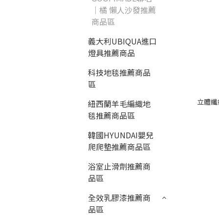
｜橘 懶人沙發推薦
商品區
義大利UBIQUA進口
燈具推薦商品
科技地毯推薦商品
區
立體纖
紐西蘭羊毛編織地
毯推薦商品區
韓國HYUNDAI嬰兒
爬爬墊推薦商品區
浴室止滑劑推薦商
品區
全效乳膠漆推薦商
品區