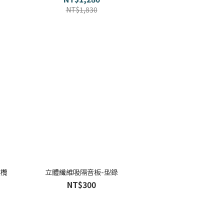
NT$1,830
橄欖
立體纖維吸隔音板-型錄
NT$300