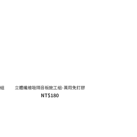
套組
立體纖維吸隔音板施工組-萬用免釘膠
NT$180