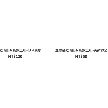
維吸隔音板施工組-矽利康槍
立體纖維吸隔音板施工組-美紋膠帶
NT$120
NT$50