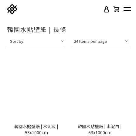
韓國水貼壁紙 | 長條
Sort by
24 Items per page
免膠科技木紋地板
頂級SPC石塑卡扣地板
立體纖維吸隔音板
吸音木格柵板
韓國水貼壁紙
虹牌聯名水性乳膠漆
韓國水貼壁紙 | 水泥灰 |
韓國水貼壁紙 | 水泥白 |
53x1000cm
53x1000cm