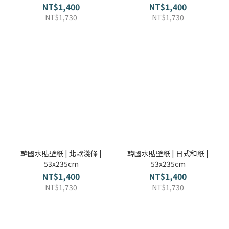
部落格首頁
木地板知識
紐西蘭羊毛地毯
科技地毯
NT$1,400
NT$1,400
NT$1,730
NT$1,730
居家改色貼膜
SPC石塑地板知識
超耐磨木地板知識
PVC塑膠地板
方塊壓縮沙發
大白熊懶人沙發
高密度隔音毯
木地板清潔
隔音/吸音
嬰幼兒爬爬地墊
壁紙DIY
壁紙挑選
油漆DIY
房間油漆
韓國水貼壁紙 | 北歐淺條 |
韓國水貼壁紙 | 日式和紙 |
53x235cm
53x235cm
NT$1,400
NT$1,400
NT$1,730
NT$1,730
浴室防止滑
寵物關節保護