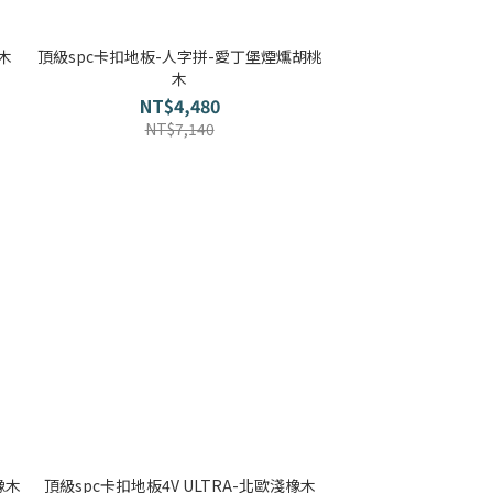
木地板知識
科技地毯
木
頂級spc卡扣地板-人字拼-愛丁堡煙燻胡桃
木
超耐磨木地板知識
NT$4,480
大白熊懶人沙發
NT$7,140
隔音/吸音
壁紙挑選
房間油漆
寵物關節保護
橡木
頂級spc卡扣地板4V ULTRA-北歐淺橡木