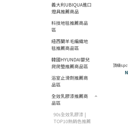
義大利UBIQUA進口
燈具推薦商品
科技地毯推薦商品
區
紐西蘭羊毛編織地
毯推薦商品區
韓國HYUNDAI嬰兒
頂級sp
爬爬墊推薦商品區
N
浴室止滑劑推薦商
品區
全效乳膠漆推薦商
品區
90s全效乳膠漆 |
TOP10熱銷色推薦