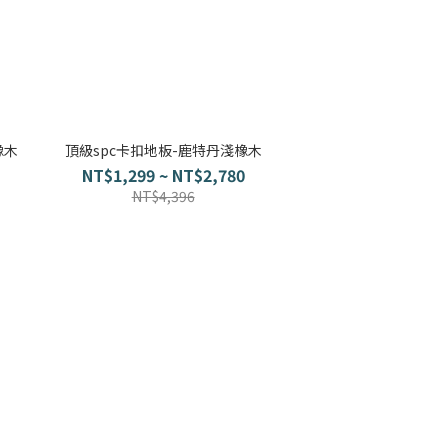
橡木
頂級spc卡扣地板-鹿特丹淺橡木
NT$1,299 ~ NT$2,780
NT$4,396