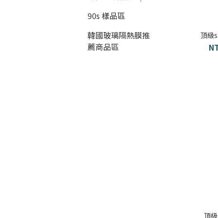
90s 樣品區
韓國玻璃隔熱膜推
頂級
薦商品區
NT
頂級