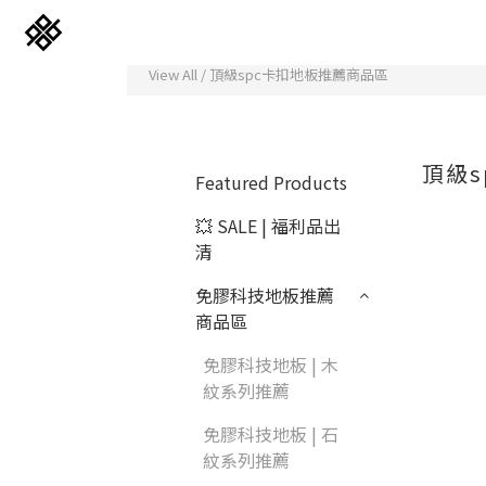
View All
/
頂級spc卡扣地板推薦商品區
頂級
Featured Products
💥 SALE | 福利品出
清
免膠科技地板推薦
商品區
免膠科技木紋地板
免膠科技地板 | 木
紋系列推薦
立體纖維吸隔音板
免膠科技地板 | 石
紋系列推薦
韓國水貼壁紙