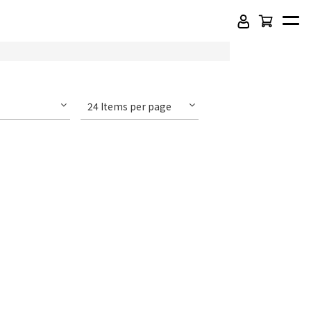
24 Items per page
頂級SPC石塑卡扣地板
吸音木格柵板
虹牌聯名水性乳膠漆