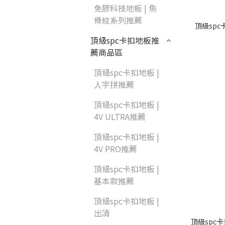
部落格首頁
免膠科技地板 | 魚
紐西蘭羊毛地毯
骨紋系列推薦
頂級sp
居家改色貼膜
頂級spc卡扣地板推
SPC石塑地板知識
薦商品區
PVC塑膠地板
方塊壓縮沙發
頂級spc卡扣地板 |
木地板清潔
高密度隔音毯
人字拼推薦
頂級spc卡扣地板 |
壁紙DIY
4V ULTRA推薦
嬰幼兒爬爬地墊
頂級spc卡扣地板 |
4V PRO推薦
油漆DIY
頂級spc卡扣地板 |
基本款推薦
浴室防止滑
頂級spc卡扣地板 |
出清
頂級spc卡