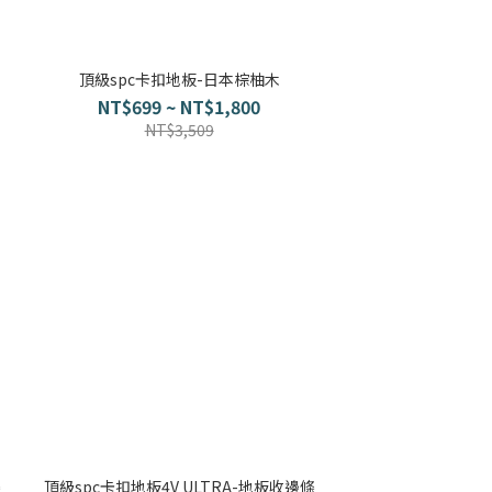
頂級spc卡扣地板-日本棕柚木
NT$699 ~ NT$1,800
NT$3,509
條
頂級spc卡扣地板4V ULTRA-地板收邊條