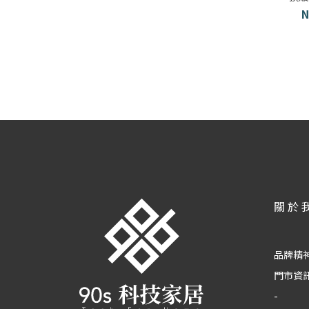
N
關於
品牌精
門市資
-