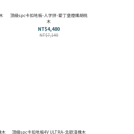
木地板知識
科技地毯
木
頂級spc卡扣地板-人字拼-愛丁堡煙燻胡桃
木
超耐磨木地板知識
NT$4,480
大白熊懶人沙發
NT$7,140
隔音/吸音
壁紙挑選
房間油漆
寵物關節保護
橡木
頂級spc卡扣地板4V ULTRA-北歐淺橡木