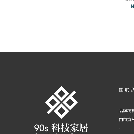
N
關於
品牌精
門市資
-