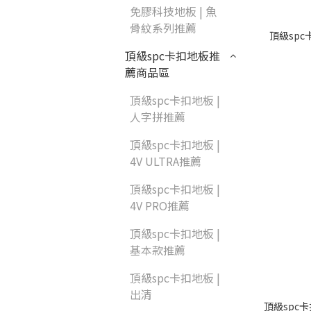
部落格首頁
免膠科技地板 | 魚
紐西蘭羊毛地毯
骨紋系列推薦
頂級sp
居家改色貼膜
頂級spc卡扣地板推
SPC石塑地板知識
薦商品區
PVC塑膠地板
方塊壓縮沙發
頂級spc卡扣地板 |
木地板清潔
高密度隔音毯
人字拼推薦
頂級spc卡扣地板 |
壁紙DIY
4V ULTRA推薦
嬰幼兒爬爬地墊
頂級spc卡扣地板 |
4V PRO推薦
油漆DIY
頂級spc卡扣地板 |
基本款推薦
浴室防止滑
頂級spc卡扣地板 |
出清
頂級spc卡