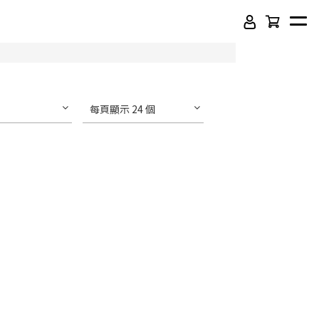
每頁顯示 24 個
頂級SPC石塑卡扣地板
吸音木格柵板
虹牌聯名水性乳膠漆