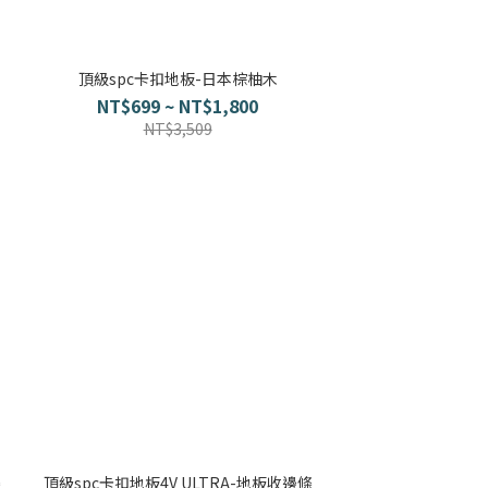
頂級spc卡扣地板-日本棕柚木
NT$699 ~ NT$1,800
NT$3,509
條
頂級spc卡扣地板4V ULTRA-地板收邊條