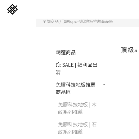
全部商品
/
頂級spc卡扣地板推薦商品區
頂級
精選商品
💥 SALE | 福利品出
清
免膠科技地板推薦
商品區
免膠科技木紋地板
免膠科技地板 | 木
紋系列推薦
立體纖維吸隔音板
免膠科技地板 | 石
紋系列推薦
韓國水貼壁紙