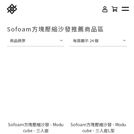
Sofoam方塊壓縮沙發推薦商品區
商品排序
每頁顯示 24 個
免膠科技木紋地板
頂級SPC石塑卡扣地板
立體纖維吸隔音板
吸音木格柵板
韓國水貼壁紙
虹牌聯名水性乳膠漆
Sofoam方塊壓縮沙發 - Modu
Sofoam方塊壓縮沙發 - Modu
cube - 三人座
cube - 三人座L型