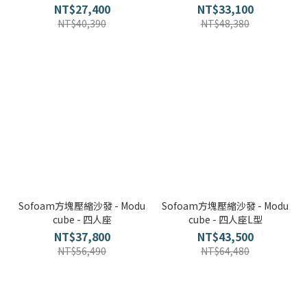
部落格首頁
木地板知識
紐西蘭羊毛地毯
科技地毯
NT$27,400
NT$33,100
NT$40,390
NT$48,380
居家改色貼膜
SPC石塑地板知識
超耐磨木地板知識
PVC塑膠地板
方塊壓縮沙發
大白熊懶人沙發
高密度隔音毯
木地板清潔
隔音/吸音
嬰幼兒爬爬地墊
壁紙DIY
壁紙挑選
油漆DIY
房間油漆
Sofoam方塊壓縮沙發 - Modu
Sofoam方塊壓縮沙發 - Modu
cube - 四人座
cube - 四人座L型
NT$37,800
NT$43,500
NT$56,490
NT$64,480
浴室防止滑
寵物關節保護