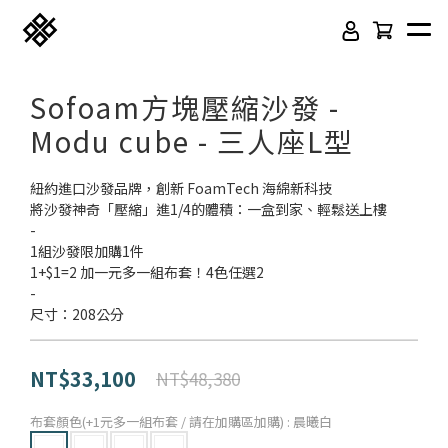
Sofoam方塊壓縮沙發 -
Modu cube - 三人座L型
紐約進口沙發品牌，創新 FoamTech 海綿新科技
將沙發神奇「壓縮」進1/4的體積：一盒到家、輕鬆送上樓
-
1組沙發限加購1件
1+$1=2 加一元多一組布套！4色任選2
-
尺寸：208公分
免膠科技木紋地板
頂級SPC石塑卡扣地板
立體纖維吸隔音板
吸音木格柵板
NT$33,100
NT$48,380
韓國水貼壁紙
虹牌聯名水性乳膠漆
布套顏色(+1元多一組布套 / 請在加購區加購)
: 晨曦白