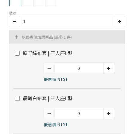
部落格首頁
木地板知識
紐西蘭羊毛地毯
科技地毯
數量
居家改色貼膜
SPC石塑地板知識
超耐磨木地板知識
PVC塑膠地板
方塊壓縮沙發
大白熊懶人沙發
以優惠價加購商品
(最多 1 件)
高密度隔音毯
木地板清潔
隔音/吸音
原野綠布套 | 三人座L型
嬰幼兒爬爬地墊
壁紙DIY
壁紙挑選
優惠價 NT$1
油漆DIY
房間油漆
晨曦白布套 | 三人座L型
浴室防止滑
寵物關節保護
優惠價 NT$1