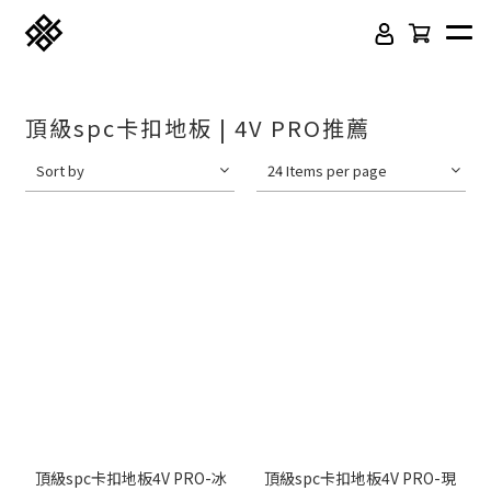
頂級spc卡扣地板 | 4V PRO推薦
Sort by
24 Items per page
免膠科技木紋地板
頂級SPC石塑卡扣地板
立體纖維吸隔音板
吸音木格柵板
韓國水貼壁紙
虹牌聯名水性乳膠漆
頂級spc卡扣地板4V PRO-冰
頂級spc卡扣地板4V PRO-現