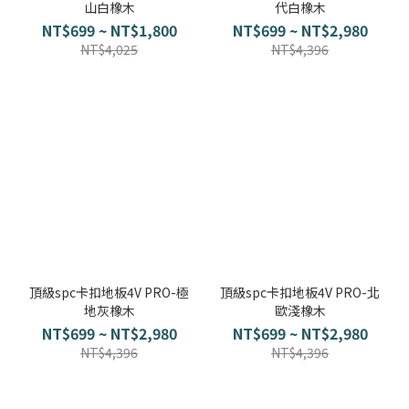
部落格首頁
木地板知識
紐西蘭羊毛地毯
科技地毯
山白橡木
代白橡木
NT$699 ~ NT$1,800
NT$699 ~ NT$2,980
居家改色貼膜
NT$4,025
NT$4,396
SPC石塑地板知識
超耐磨木地板知識
PVC塑膠地板
方塊壓縮沙發
大白熊懶人沙發
高密度隔音毯
木地板清潔
隔音/吸音
嬰幼兒爬爬地墊
壁紙DIY
壁紙挑選
油漆DIY
房間油漆
頂級spc卡扣地板4V PRO-極
頂級spc卡扣地板4V PRO-北
地灰橡木
歐淺橡木
NT$699 ~ NT$2,980
NT$699 ~ NT$2,980
浴室防止滑
寵物關節保護
NT$4,396
NT$4,396